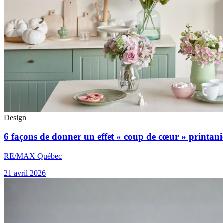
Design
6 façons de donner un effet « coup de cœur » printani
RE/MAX Québec
21 avril 2026