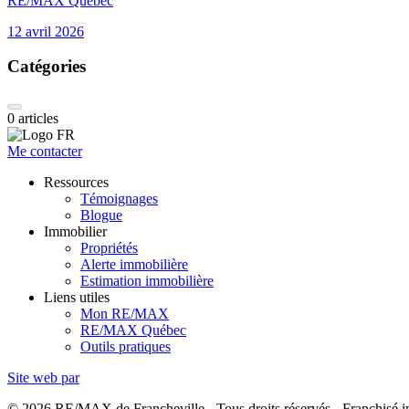
RE/MAX Québec
12 avril 2026
Catégories
0
articles
Me contacter
Ressources
Témoignages
Blogue
Immobilier
Propriétés
Alerte immobilière
Estimation immobilière
Liens utiles
Mon RE/MAX
RE/MAX Québec
Outils pratiques
Site web par
© 2026 RE/MAX de Francheville - Tous droits réservés - Franchis